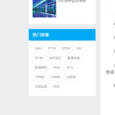
IDC动环监控系统
热门标签
ONU
FTTH
OTDR
IDC
DCIM
动环监控
数通设备
数通网管
HGU
ACS
形成
TR069
CWMP
运营商
光缆监测
机房