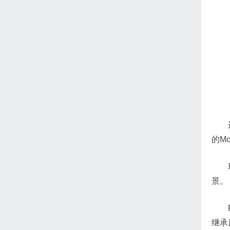
的M
景。
继承